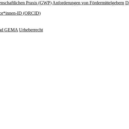
nschaftlichen Praxis (GWP)
Anforderungen von Fördermittelgebern
Da
or*innen-ID (ORCID)
und GEMA
Urheberrecht