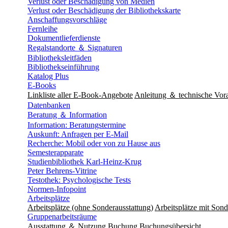
Verlust oder Beschädigung von Medien
Verlust oder Beschädigung der Bibliothekskarte
Anschaffungsvorschläge
Fernleihe
Dokumentlieferdienste
Regalstandorte ＆ Signaturen
Bibliotheksleitfäden
Bibliothekseinführung
Katalog Plus
E-Books
Linkliste aller E-Book-Angebote
Anleitung ＆ technische Vor
Datenbanken
Beratung ＆ Information
Information: Beratungstermine
Auskunft: Anfragen per E-Mail
Recherche: Mobil oder von zu Hause aus
Semesterapparate
Studienbibliothek Karl-Heinz-Krug
Peter Behrens-Vitrine
Testothek: Psychologische Tests
Normen-Infopoint
Arbeitsplätze
Arbeitsplätze (ohne Sonderausstattung)
Arbeitsplätze mit Sond
Gruppenarbeitsräume
Ausstattung ＆ Nutzung
Buchung
Buchungsübersicht