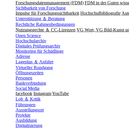
Forschungsdatenmanagement (FDM)
FDM in der Guten wisse
Sichtbarkeit von Forschung
Impulse für Forschungssichtbarkeit
Hochschulbibliografie
Aut
Unterstützung ＆ Beratung
Rechtliche Rahmenbedingungen
Nutzungsrechte ＆ CC-Lizenzen
VG Wort, VG Bild-Kunst 
Open Science
Hochschularchiv
Digitales Prüfungsarchiv
Monitoring für Schädlinge
Adresse
Lageplan ＆ Anfahrt
Virtueller Rundgang
Öffnungszeiten
Personen
Bankverbindung
Social Media
facebook
Instagram
YouTube
Lob ＆ Kritik
Führungen
Ausstellungsort
Projekte
Ausbildung
Digitalisierung