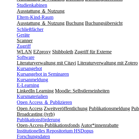
Studienkabinen
Ausstattung ＆ Nutzung
Eltern-Kind-Raum
Ausstattung ＆ Nutzung
Buchung
Buchungsübersicht
Schließfächer
Geräte
Scanner
Zugriff
WLAN
EZproxy
Shibboleth
Zugriff für Externe
Software
Literaturverwaltung mit Citavi
Literaturverwaltung mit Zotero
Kursangebot
Kursangebot in Seminaren
Kursanmeldung
E-Learning
LinkedIn Learning
Moodle: Selbstlerneinheiten
Kursmaterialien
Open Access ＆ Publizieren
Open Access
Zweitveröffentlichung
Publikationsmeldung
Publ
Broadcasting (jvrb)
Publikationsförderung
Open-Access-Publikationsfonds
Autor*innenrabatte
Institutionelles Repositorium HSDopus
Forschungsdaten