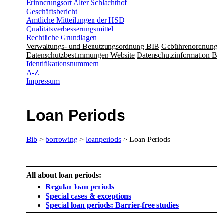
Erinnerungsort Alter Schlachthof
Geschäftsbericht
Amtliche Mitteilungen der HSD
Qualitätsverbesserungsmittel
Rechtliche Grundlagen
Verwaltungs- und Benutzungsordnung BIB
Gebührenordnun
Datenschutzbestimmungen Website
Datenschutzinformation B
Identifikationsnummern
A-Z
Impressum
Loan Periods
Bib
>
borrowing
>
loanperiods
> Loan Periods
All about loan periods:
Regular loan periods
Special cases & exceptions
Special loan periods: Barrier-free studies