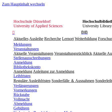
Zum Hauptinhalt wechseln
Hochschule
Hochschule Düsseldorf
Hochschulbibliot
Düsseldorf
University of Applied Sciences
University Library
BIB

Aktuelles
Ausleihe
Recherche
Lernort
Weiterbildung
Forschu
Meldungen
Veranstaltungen
Aktuelle Veranstaltungen
Veranstaltungsrückblick
Aktuelle Au
Stellenausschreibungen
Anmeldung
Bibliothekskonto
Anmeldung
Anleitung zur Anmeldung
Leihfristen
Reguläre Ausleihfristen
Sonderfälle ＆ Ausnahmen
Sonderleih
Verlängerungen
Vormerkungen
Rückgabe
Vollmacht
Abmeldung
Gebühren