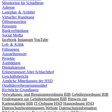
Monitoring für Schädlinge
Adresse
Lageplan ＆ Anfahrt
Virtueller Rundgang
Öffnungszeiten
Personen
Bankverbindung
Social Media
facebook
Instagram
YouTube
Lob ＆ Kritik
Führungen
Ausstellungsort
Projekte
Ausbildung
Digitalisierung
Erinnerungsort Alter Schlachthof
Geschäftsbericht
Amtliche Mitteilungen der HSD
Qualitätsverbesserungsmittel
Rechtliche Grundlagen
Verwaltungs- und Benutzungsordnung BIB
Gebührenordnung BIB
Festlegungen zur Gebührenordnung BIB
Hinweis zur
Kartenzahlung BIB
IT-Ordnung HSD
Hausordnung HSD
Datenschutzbestimmungen Website
Datenschutzinformation