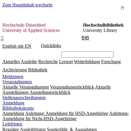
Zum Hauptinhalt wechseln
?!
Hochschule
Hochschule Düsseldorf
Hochschulbibliothek
Düsseldorf
University of Applied Sciences
University Library
BIB

Quicklinks
English site
EN
Aktuelles
Ausleihe
Recherche
Lernort
Weiterbildung
Forschung
Archivierung
Bibliothek
Meldungen
Veranstaltungen
Aktuelle Veranstaltungen
Veranstaltungsrückblick
Aktuelle
Ausstellungen
Ausstellungsrückblick
Stellenausschreibungen
Anmeldung
Bibliothekskonto
Anmeldung
Anleitung: Anmeldung für HSD-Angehörige
Anleitung:
Anmeldung für Nicht-HSD-Angehörige
Leihfristen
Reguläre Ausleihfristen
Sonderfälle ＆ Ausnahmen