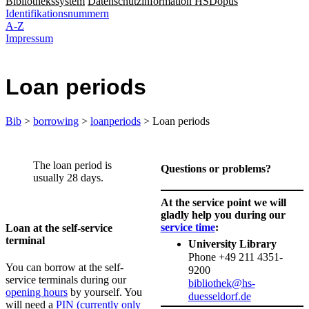
Bibliothekssystem
Datenschutzinformation HSDopus
Identifikationsnummern
A-Z
Impressum
Loan periods
Bib
>
borrowing
>
loanperiods
> Loan periods
​​​​The loan period is
Questions or problems?
usually 28 days.​​
At the service point we will
gladly help you during our
service time​
:
Loan at the self-service
terminal​​
University Library
Phone +49 211 4351-
You can borrow at the self-
9200
service terminals during our
bibliothek@hs-
opening hours
​ by yourself. You
duesseldorf.de
will need a
PIN (currently only