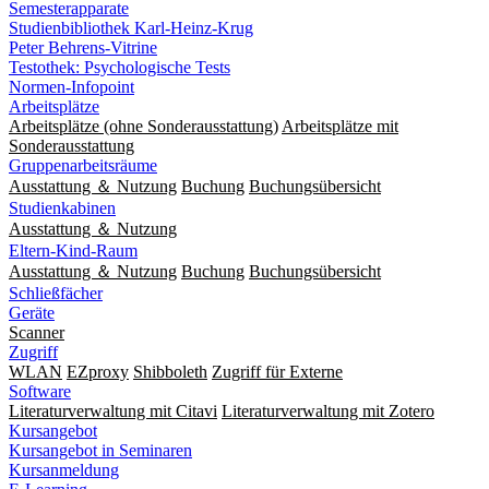
Semesterapparate
Studienbibliothek Karl-Heinz-Krug
Peter Behrens-Vitrine
Testothek: Psychologische Tests
Normen-Infopoint
Arbeitsplätze
Arbeitsplätze (ohne Sonderausstattung)
Arbeitsplätze mit
Sonderausstattung
Gruppenarbeitsräume
Ausstattung ＆ Nutzung
Buchung
Buchungsübersicht
Studienkabinen
Ausstattung ＆ Nutzung
Eltern-Kind-Raum
Ausstattung ＆ Nutzung
Buchung
Buchungsübersicht
Schließfächer
Geräte
Scanner
Zugriff
WLAN
EZproxy
Shibboleth
Zugriff für Externe
Software
Literaturverwaltung mit Citavi
Literaturverwaltung mit Zotero
Kursangebot
Kursangebot in Seminaren
Kursanmeldung