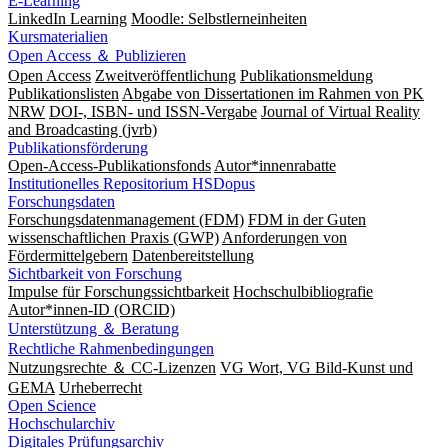
E-Learning
LinkedIn Learning
Moodle: Selbstlerneinheiten
Kursmaterialien
Open Access ＆ Publizieren
Open Access
Zweitveröffentlichung
Publikationsmeldung
Publikationslisten
Abgabe von Dissertationen im Rahmen von PK
NRW
DOI-, ISBN- und ISSN-Vergabe
Journal of Virtual Reality
and Broadcasting (jvrb)
Publikationsförderung
Open-Access-Publikationsfonds
Autor*innenrabatte
Institutionelles Repositorium HSDopus
Forschungsdaten
Forschungsdatenmanagement (FDM)
FDM in der Guten
wissenschaftlichen Praxis (GWP)
Anforderungen von
Fördermittelgebern
Datenbereitstellung
Sichtbarkeit von Forschung
Impulse für Forschungssichtbarkeit
Hochschulbibliografie
Autor*innen-ID (ORCID)
Unterstützung ＆ Beratung
Rechtliche Rahmenbedingungen
Nutzungsrechte ＆ CC-Lizenzen
VG Wort, VG Bild-Kunst und
GEMA
Urheberrecht
Open Science
Hochschularchiv
Digitales Prüfungsarchiv