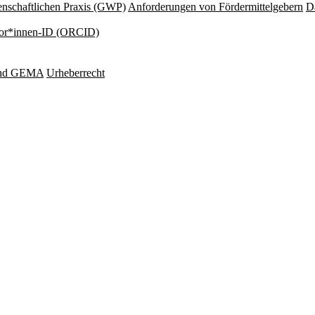
nschaftlichen Praxis (GWP)
Anforderungen von Fördermittelgebern
Da
or*innen-ID (ORCID)
und GEMA
Urheberrecht