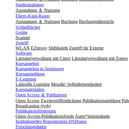
Studienkabinen
Ausstattung ＆ Nutzung
Eltern-Kind-Raum
Ausstattung ＆ Nutzung
Buchung
Buchungsübersicht
Schließfächer
Geräte
Scanner
Zugriff
WLAN
EZproxy
Shibboleth
Zugriff für Externe
Software
Literaturverwaltung mit Citavi
Literaturverwaltung mit Zotero
Kursangebot
Kursangebot in Seminaren
Kursanmeldung
E-Learning
LinkedIn Learning
Moodle: Selbstlerneinheiten
Kursmaterialien
Open Access ＆ Publizieren
Open Access
Zweitveröffentlichung
Publikationsmeldung
Publ
Broadcasting (jvrb)
Publikationsförderung
Open-Access-Publikationsfonds
Autor*innenrabatte
Institutionelles Repositorium HSDopus
Forschungsdaten