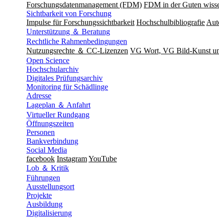
Forschungsdatenmanagement (FDM)
FDM in der Guten wisse
Sichtbarkeit von Forschung
Impulse für Forschungssichtbarkeit
Hochschulbibliografie
Aut
Unterstützung ＆ Beratung
Rechtliche Rahmenbedingungen
Nutzungsrechte ＆ CC-Lizenzen
VG Wort, VG Bild-Kunst 
Open Science
Hochschularchiv
Digitales Prüfungsarchiv
Monitoring für Schädlinge
Adresse
Lageplan ＆ Anfahrt
Virtueller Rundgang
Öffnungszeiten
Personen
Bankverbindung
Social Media
facebook
Instagram
YouTube
Lob ＆ Kritik
Führungen
Ausstellungsort
Projekte
Ausbildung
Digitalisierung