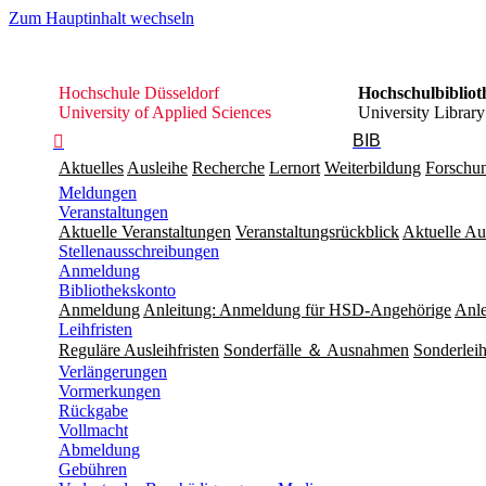
Zum Hauptinhalt wechseln
Hochschule
Hochschule Düsseldorf
Hochschulbibliot
Düsseldorf
University of Applied Sciences
University Library
BIB

Aktuelles
Ausleihe
Recherche
Lernort
Weiterbildung
Forschu
Meldungen
Veranstaltungen
Aktuelle Veranstaltungen
Veranstaltungsrückblick
Aktuelle Au
Stellenausschreibungen
Anmeldung
Bibliothekskonto
Anmeldung
Anleitung: Anmeldung für HSD-Angehörige
Anle
Leihfristen
Reguläre Ausleihfristen
Sonderfälle ＆ Ausnahmen
Sonderleih
Verlängerungen
Vormerkungen
Rückgabe
Vollmacht
Abmeldung
Gebühren