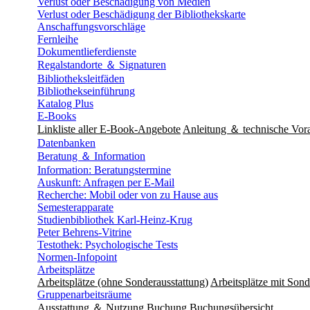
Verlust oder Beschädigung von Medien
Verlust oder Beschädigung der Bibliothekskarte
Anschaffungsvorschläge
Fernleihe
Dokumentlieferdienste
Regalstandorte ＆ Signaturen
Bibliotheksleitfäden
Bibliothekseinführung
Katalog Plus
E-Books
Linkliste aller E-Book-Angebote
Anleitung ＆ technische Vor
Datenbanken
Beratung ＆ Information
Information: Beratungstermine
Auskunft: Anfragen per E-Mail
Recherche: Mobil oder von zu Hause aus
Semesterapparate
Studienbibliothek Karl-Heinz-Krug
Peter Behrens-Vitrine
Testothek: Psychologische Tests
Normen-Infopoint
Arbeitsplätze
Arbeitsplätze (ohne Sonderausstattung)
Arbeitsplätze mit Sond
Gruppenarbeitsräume
Ausstattung ＆ Nutzung
Buchung
Buchungsübersicht